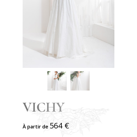
VICHY
564
€
À partir de