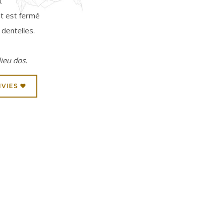
t
aut est fermé
 dentelles.
ieu dos.
NVIES ♥