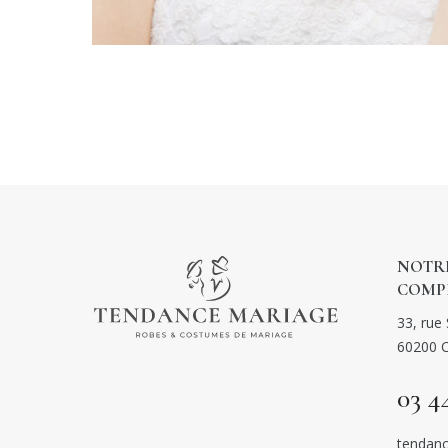
NOTRE
COMP
33, rue 
60200 
03 4
tendanc