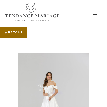
← RETOUR