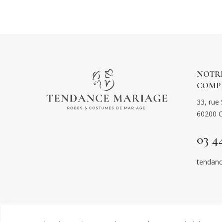
NOTRE
COMP
33, rue 
60200 
03 4
tendanc
© TENDAN