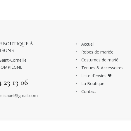
 BOUTIQUE À
Accueil
IÈGNE
Robes de mariée
Costumes de marié
Saint-Corneille
COMPIÈGNE
Tenues & Accessoires
Liste d’envies ♥
4 23 13 06
La Boutique
Contact
e.isabel@gmail.com
CE MARIAGE | ROBES & COSTUMES DE MARIAGE À COMPIÈGNE -
MENTIONS