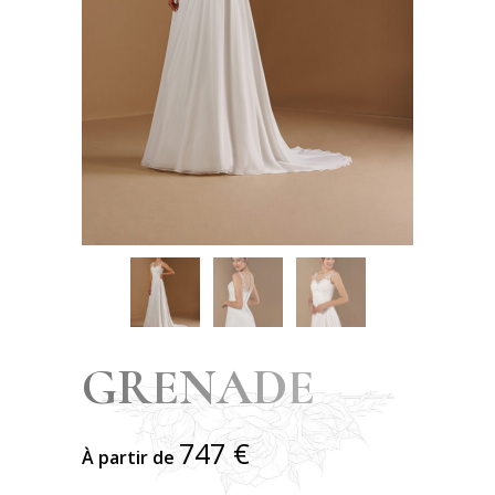
GRENADE
747
€
À partir de