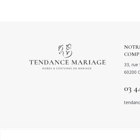
NOTRE
COMP
33, rue 
60200 
03 4
tendanc
© TENDAN