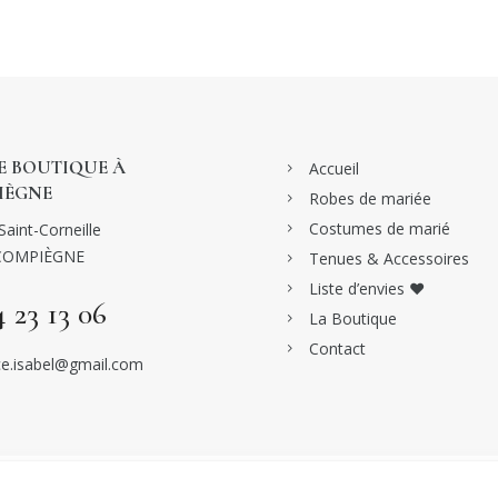
 BOUTIQUE À
Accueil
IÈGNE
Robes de mariée
Costumes de marié
Saint-Corneille
COMPIÈGNE
Tenues & Accessoires
Liste d’envies ♥
4 23 13 06
La Boutique
Contact
e.isabel@gmail.com
CE MARIAGE | ROBES & COSTUMES DE MARIAGE À COMPIÈGNE -
MENTIONS